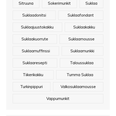
Sitruuna
Sokerimunkit
Suklaa
Suklaadonitsi
Suklaafondant
Suklaajuustokakku
Suklaakakku
Suklaakuorrute
Suklaamousse
Suklaamuffinssi
Suklaamunkki
Suklaaresepti
Taloussuklaa
Tiikerikakku
Tumma Suklaa
Turkinpippuri
Valkosuklaamousse
Vappumunkit