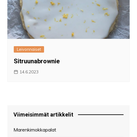
Leivonnaiset
Sitruunabrownie
14.6.2023
Viimeisimmät artikkelit
Marenkimokkapalat