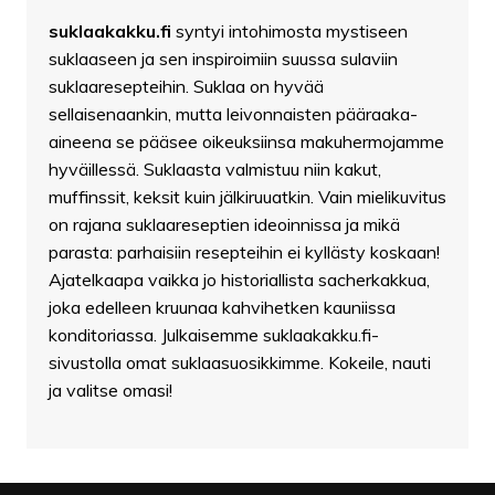
suklaakakku.fi
syntyi intohimosta mystiseen
suklaaseen ja sen inspiroimiin suussa sulaviin
suklaaresepteihin. Suklaa on hyvää
sellaisenaankin, mutta leivonnaisten pääraaka-
aineena se pääsee oikeuksiinsa makuhermojamme
hyväillessä. Suklaasta valmistuu niin kakut,
muffinssit, keksit kuin jälkiruuatkin. Vain mielikuvitus
on rajana suklaareseptien ideoinnissa ja mikä
parasta: parhaisiin resepteihin ei kyllästy koskaan!
Ajatelkaapa vaikka jo historiallista sacherkakkua,
joka edelleen kruunaa kahvihetken kauniissa
konditoriassa. Julkaisemme suklaakakku.fi-
sivustolla omat suklaasuosikkimme. Kokeile, nauti
ja valitse omasi!