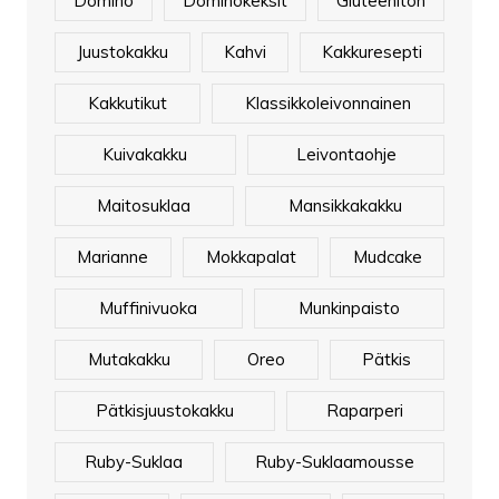
Domino
Dominokeksit
Gluteeniton
Juustokakku
Kahvi
Kakkuresepti
Kakkutikut
Klassikkoleivonnainen
Kuivakakku
Leivontaohje
Maitosuklaa
Mansikkakakku
Marianne
Mokkapalat
Mudcake
Muffinivuoka
Munkinpaisto
Mutakakku
Oreo
Pätkis
Pätkisjuustokakku
Raparperi
Ruby-Suklaa
Ruby-Suklaamousse