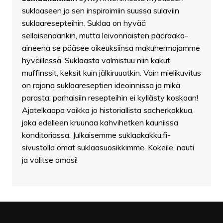
suklaaseen ja sen inspiroimiin suussa sulaviin
suklaaresepteihin. Suklaa on hyvää
sellaisenaankin, mutta leivonnaisten pääraaka-
aineena se pääsee oikeuksiinsa makuhermojamme
hyväillessä. Suklaasta valmistuu niin kakut,
muffinssit, keksit kuin jälkiruuatkin. Vain mielikuvitus
on rajana suklaareseptien ideoinnissa ja mikä
parasta: parhaisiin resepteihin ei kyllästy koskaan!
Ajatelkaapa vaikka jo historiallista sacherkakkua,
joka edelleen kruunaa kahvihetken kauniissa
konditoriassa. Julkaisemme suklaakakku.fi-
sivustolla omat suklaasuosikkimme. Kokeile, nauti
ja valitse omasi!