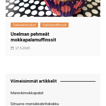
Suklaaklassikot
Suklaamuffinssit
Unelman pehmeät
mokkapalamuffinssit
17.5.2020
Viimeisimmät artikkelit
Marenkimokkapalat
Sitruuna-mansikkabritakakku