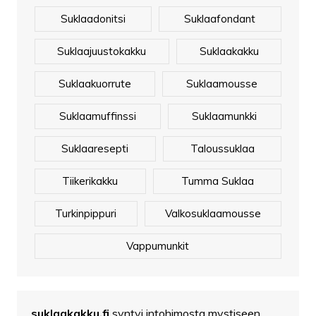
Suklaadonitsi
Suklaafondant
Suklaajuustokakku
Suklaakakku
Suklaakuorrute
Suklaamousse
Suklaamuffinssi
Suklaamunkki
Suklaaresepti
Taloussuklaa
Tiikerikakku
Tumma Suklaa
Turkinpippuri
Valkosuklaamousse
Vappumunkit
suklaakakku.fi
syntyi intohimosta mystiseen