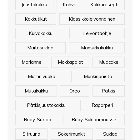
Juustokakku
Kahvi
Kakkuresepti
Kakkutikut
Klassikkoleivonnainen
Kuivakakku
Leivontaohje
Maitosuklaa
Mansikkakakku
Marianne
Mokkapalat
Mudcake
Muffinivuoka
Munkinpaisto
Mutakakku
Oreo
Pätkis
Pätkisjuustokakku
Raparperi
Ruby-Suklaa
Ruby-Suklaamousse
Sitruuna
Sokerimunkit
Suklaa