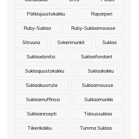
Pätkisjuustokakku
Raparperi
Ruby-Suklaa
Ruby-Suklaamousse
Sitruuna
Sokerimunkit
Suklaa
Suklaadonitsi
Suklaafondant
Suklaajuustokakku
Suklaakakku
Suklaakuorrute
Suklaamousse
Suklaamuffinssi
Suklaamunkki
Suklaaresepti
Taloussuklaa
Tiikerikakku
Tumma Suklaa