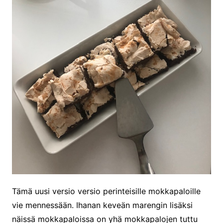
Tämä uusi versio versio perinteisille mokkapaloille
vie mennessään. Ihanan keveän marengin lisäksi
näissä mokkapaloissa on yhä mokkapalojen tuttu