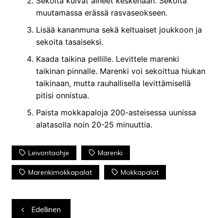
Sekoita kuivat aineet keskenään. Sekoita
muutamassa erässä rasvaseokseen.
Lisää kananmuna sekä keltuaiset joukkoon ja
sekoita tasaiseksi.
Kaada taikina pellille. Levittele marenki
taikinan pinnalle. Marenki voi sekoittua hiukan
taikinaan, mutta rauhallisella levittämisellä
pitisi onnistua.
Paista mokkapaloja 200-asteisessa uunissa
alatasolla noin 20-25 minuuttia.
Leivontaohje
Marenki
Marenkimokkapalat
Mokkapalat
Artikkelien
Edellinen