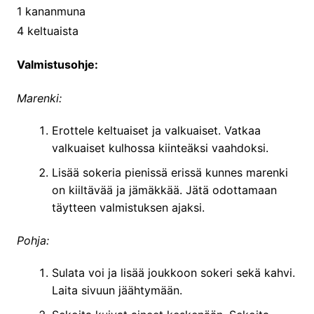
1 kananmuna
4 keltuaista
Valmistusohje:
Marenki:
Erottele keltuaiset ja valkuaiset. Vatkaa
valkuaiset kulhossa kiinteäksi vaahdoksi.
Lisää sokeria pienissä erissä kunnes marenki
on kiiltävää ja jämäkkää. Jätä odottamaan
täytteen valmistuksen ajaksi.
Pohja:
Sulata voi ja lisää joukkoon sokeri sekä kahvi.
Laita sivuun jäähtymään.