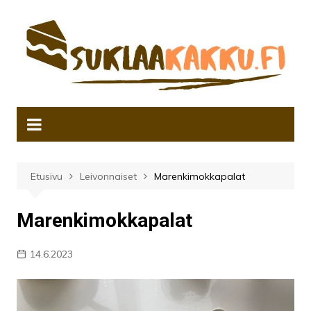
Siirry
sisältöön
Etusivu
Leivonnaiset
Marenkimokkapalat
Marenkimokkapalat
14.6.2023