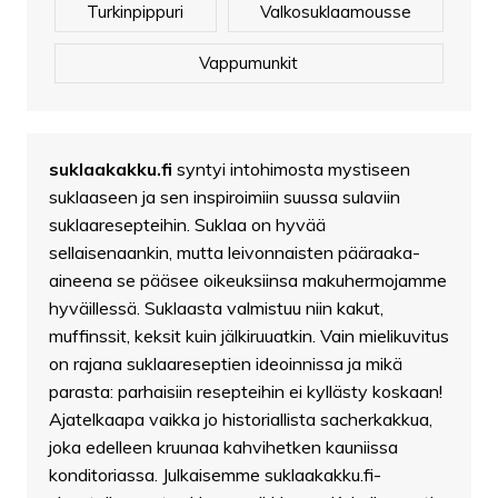
Turkinpippuri
Valkosuklaamousse
Vappumunkit
suklaakakku.fi
syntyi intohimosta mystiseen
suklaaseen ja sen inspiroimiin suussa sulaviin
suklaaresepteihin. Suklaa on hyvää
sellaisenaankin, mutta leivonnaisten pääraaka-
aineena se pääsee oikeuksiinsa makuhermojamme
hyväillessä. Suklaasta valmistuu niin kakut,
muffinssit, keksit kuin jälkiruuatkin. Vain mielikuvitus
on rajana suklaareseptien ideoinnissa ja mikä
parasta: parhaisiin resepteihin ei kyllästy koskaan!
Ajatelkaapa vaikka jo historiallista sacherkakkua,
joka edelleen kruunaa kahvihetken kauniissa
konditoriassa. Julkaisemme suklaakakku.fi-