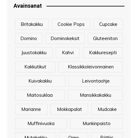
Avainsanat
Britakakku
Cookie Pops
Cupcake
Domino
Dominokeksit
Gluteeniton
Juustokakku
Kahvi
Kakkuresepti
Kakkutikut
Klassikkoleivonnainen
Kuivakakku
Leivontaohje
Maitosuklaa
Mansikkakakku
Marianne
Mokkapalat
Mudcake
Muffinivuoka
Munkinpaisto
Mutakakku
Oreo
Pätkis