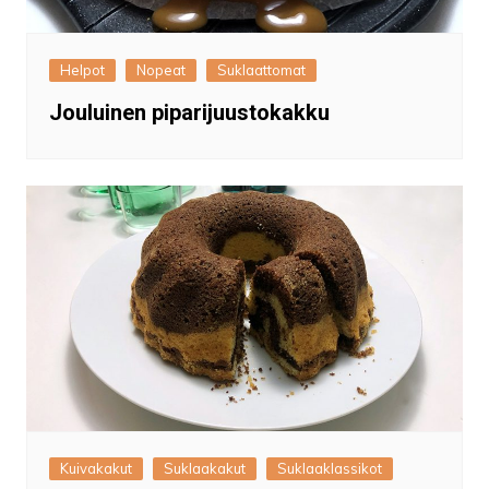
Helpot
Nopeat
Suklaattomat
Jouluinen piparijuustokakku
Kuivakakut
Suklaakakut
Suklaaklassikot