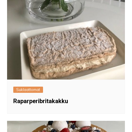
Suklaattomat
Raparperibritakakku