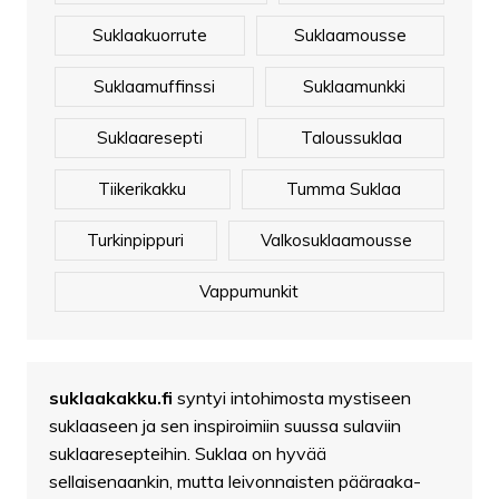
Suklaakuorrute
Suklaamousse
Suklaamuffinssi
Suklaamunkki
Suklaaresepti
Taloussuklaa
Tiikerikakku
Tumma Suklaa
Turkinpippuri
Valkosuklaamousse
Vappumunkit
suklaakakku.fi
syntyi intohimosta mystiseen
suklaaseen ja sen inspiroimiin suussa sulaviin
suklaaresepteihin. Suklaa on hyvää
sellaisenaankin, mutta leivonnaisten pääraaka-