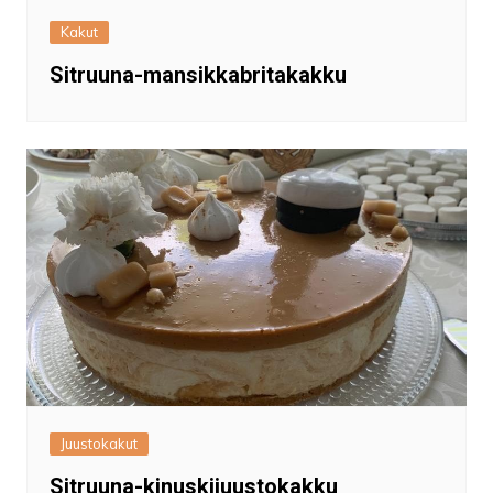
Kakut
Sitruuna-mansikkabritakakku
Juustokakut
Sitruuna-kinuskijuustokakku