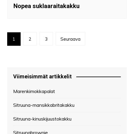
Nopea suklaaraitakakku
Artikkelien
1
2
3
Seuraava
selaus
Viimeisimmät artikkelit
Marenkimokkapalat
Sitruuna-mansikkabritakakku
Sitruuna-kinuskijuustokakku
Sitruunabrownie