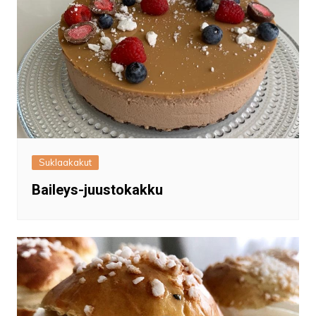
Suklaakakut
Baileys-juustokakku