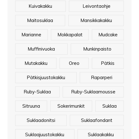
Kuivakakku
Leivontaohje
Maitosuklaa
Mansikkakakku
Marianne
Mokkapalat
Mudcake
Muffinivuoka
Munkinpaisto
Mutakakku
Oreo
Pätkis
Pätkisjuustokakku
Raparperi
Ruby-Suklaa
Ruby-Suklaamousse
Sitruuna
Sokerimunkit
Suklaa
Suklaadonitsi
Suklaafondant
Suklaajuustokakku
Suklaakakku