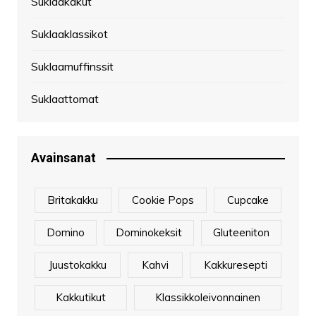
Suklaakakut
Suklaaklassikot
Suklaamuffinssit
Suklaattomat
Avainsanat
Britakakku
Cookie Pops
Cupcake
Domino
Dominokeksit
Gluteeniton
Juustokakku
Kahvi
Kakkuresepti
Kakkutikut
Klassikkoleivonnainen